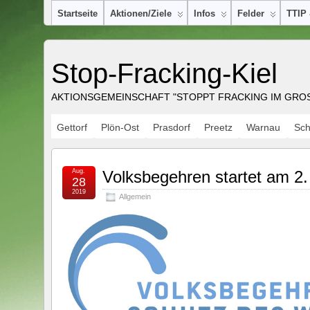
Startseite
Aktionen/Ziele
Infos
Felder
TTIP
Stop-Fracking-Kiel
AKTIONSGEMEINSCHAFT "STOPPT FRACKING IM GROSS
Gettorf
Plön-Ost
Prasdorf
Preetz
Warnau
Sc
Aug.
Volksbegehren startet am 2
28
2019
Allgemein