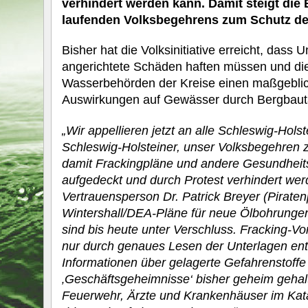
verhindert werden kann. Damit steigt die
laufenden Volksbegehrens zum Schutz de
Bisher hat die Volksinitiative erreicht, dass
angerichtete Schäden haften müssen und di
Wasserbehörden der Kreise einen maßgeblich
Auswirkungen auf Gewässer durch Bergbautät
„Wir appellieren jetzt an alle Schleswig-Hols
Schleswig-Holsteiner, unser Volksbegehren z
damit Frackingpläne und andere Gesundheit
aufgedeckt und durch Protest verhindert wer
Vertrauensperson Dr. Patrick Breyer (Piratenp
Wintershall/DEA-Pläne für neue Ölbohrung
sind bis heute unter Verschluss. Fracking-V
nur durch genaues Lesen der Unterlagen ent
Informationen über gelagerte Gefahrenstoffe
‚Geschäftsgeheimnisse‘ bisher geheim gehal
Feuerwehr, Ärzte und Krankenhäuser im Kata