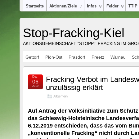
Startseite
Aktionen/Ziele
Infos
Felder
TTIP
Stop-Fracking-Kiel
AKTIONSGEMEINSCHAFT "STOPPT FRACKING IM GROSS
Gettorf
Plön-Ost
Prasdorf
Preetz
Warnau
Sc
Dez.
Fracking-Verbot im Landesw
06
unzulässig erklärt
2019
Allgemein
Auf Antrag der Volksinitiative zum Schut
das Schleswig-Holsteinische Landesverf
6.12.2019 entschieden, dass das vom Bun
„konventionelle Fracking“ nicht durch L