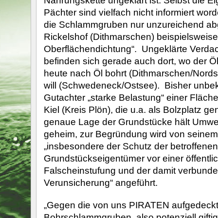
Nahrungskette ungeklärt ist. Selbst die 
Pächter sind vielfach nicht informiert wor
die Schlammgruben nur unzureichend abg
Rickelshof (Dithmarschen) beispielsweise 
Oberflächendichtung“. Ungeklärte Verdac
befinden sich gerade auch dort, wo der 
heute nach Öl bohrt (Dithmarschen/Nords
will (Schwedeneck/Ostsee). Bisher unbeka
Gutachter „starke Belastung“ einer Fläch
Kiel (Kreis Plön), die u.a. als Bolzplatz ge
genaue Lage der Grundstücke hält Umwel
geheim, zur Begründung wird von seinem
„insbesondere der Schutz der betroffenen
Grundstückseigentümer vor einer öffentli
Falscheinstufung und der damit verbund
Verunsicherung“ angeführt.
„Gegen die von uns PIRATEN aufgedeck
Bohrschlammgruben, also potenziell giftig