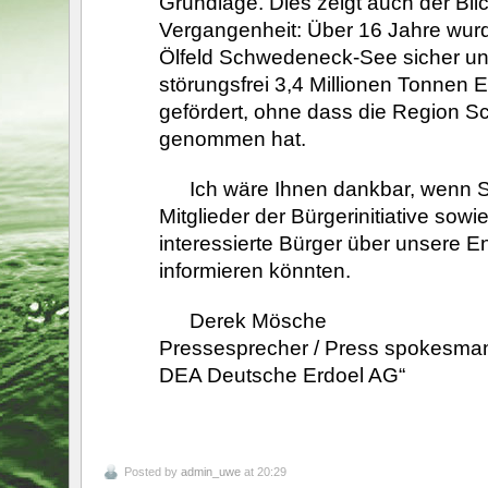
Grundlage. Dies zeigt auch der Blic
Vergangenheit: Über 16 Jahre wu
Ölfeld Schwedeneck-See sicher u
störungsfrei 3,4 Millionen Tonnen E
gefördert, ohne dass die Region 
genommen hat.
Ich wäre Ihnen dankbar, wenn S
Mitglieder der Bürgerinitiative sowi
interessierte Bürger über unsere 
informieren könnten.
Derek Mösche
Pressesprecher / Press spokesma
DEA Deutsche Erdoel AG“
Posted by
admin_uwe
at 20:29