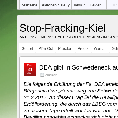
Startseite
Aktionen/Ziele
Infos
Felder
TTIP
Stop-Fracking-Kiel
AKTIONSGEMEINSCHAFT "STOPPT FRACKING IM GROSS
Gettorf
Plön-Ost
Prasdorf
Preetz
Warnau
Sc
März
DEA gibt in Schwedeneck au
31
2017
Allgemein
Die folgende Erklärung der Fa. DEA erreic
Bürgerinitiative „Hände weg von Schwed
31.3.2017. An diesem Tag lief die Bewillig
Erdölförderung, die durch das LBEG vom 
zu diesem Tage erteilt worden war, aus. 
Bewilligungsgebiet erstreckte sich nicht n