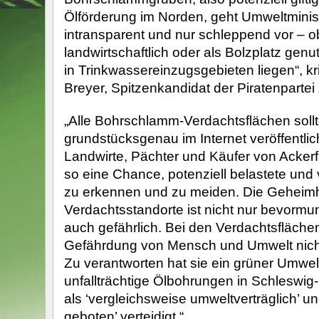
Ölförderung im Norden, geht Umweltmini
intransparent und nur schleppend vor – o
landwirtschaftlich oder als Bolzplatz genu
in Trinkwassereinzugsgebieten liegen“, krit
Breyer, Spitzenkandidat der Piratenpartei
„Alle Bohrschlamm-Verdachtsflächen soll
grundstücksgenau im Internet veröffentlic
Landwirte, Pächter und Käufer von Acker
so eine Chance, potenziell belastete und 
zu erkennen und zu meiden. Die Geheimh
Verdachtsstandorte ist nicht nur bevorm
auch gefährlich. Bei den Verdachtsflächen 
Gefährdung von Mensch und Umwelt nich
Zu verantworten hat sie ein grüner Umwelt
unfallträchtige Ölbohrungen in Schleswig-
als ‘vergleichsweise umweltverträglich’ un
geboten’ verteidigt.“