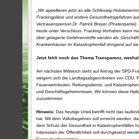
„Wir appellieren jetzt an alle Schleswig-Holsteiner
Frackingpläne und andere Gesundheitsgefahren aufg
Vertrauensperson Dr. Patrick Breyer (Piratenpartei
heute unter Verschluss. Fracking-Vorhaben kann ma
über gelagerte Gefahrenstoffe werden als ‚Geschäf
Krankenhäuser im Katastrophenfall dringend auf si
Jetzt fehlt noch das Thema Transparenz, weshal
Am nächsten Mittwoch steht auf Antrag der SPD-Fr
weigern sich die Landtagsabgeordneten von CDU, 
Feuerwehrleuten, Rettungsdienst- und Katastrophens
und Geschäftsgeheimnissen. Wir können diese Haltun
zuzustimmen.
Hinweis:
Das heutige Urteil betrifft nicht das lauf
hat. Mit dem Volksbegehren soll erreicht werden, d
dem Schutz der Gesundheit in Katastrophenfällen 
Interessen der Öffentlichkeit soll durchgesetzt wer
Frage durchzusetzen.