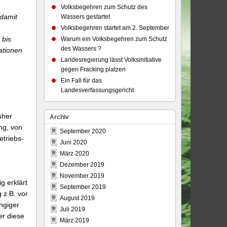
Volksbegehren zum Schutz des
 damit
Wassers gestartet
Volksbegehren startet am 2. September
 bis
Warum ein Volksbegehren zum Schutz
des Wassers ?
ationen
Landesregierung lässt Volksinitiative
gegen Fracking platzen
Ein Fall für das
Landesverfassungsgericht
sher
Archiv
ng, von
September 2020
etriebs-
Juni 2020
März 2020
Dezember 2019
November 2019
g erklärt
September 2019
 z.B. vor
August 2019
ngiger
Juli 2019
er diese
März 2019