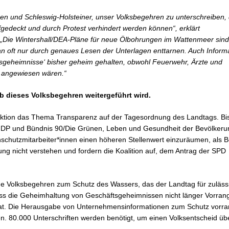
innen und Schleswig-Holsteiner, unser Volksbegehren zu unterschreiben,
edeckt und durch Protest verhindert werden können“, erklärt
). „Die Wintershall/DEA-Pläne für neue Ölbohrungen im Wattenmeer sind
n oft nur durch genaues Lesen der Unterlagen enttarnen. Auch Inform
tsgeheimnisse‘ bisher geheim gehalten, obwohl Feuerwehr, Ärzte und
e angewiesen wären.“
b dieses Volksbegehren weitergeführt wird.
aktion das Thema Transparenz auf der Tagesordnung des Landtags. Bi
FDP und Bündnis 90/Die Grünen, Leben und Gesundheit der Bevölkeru
chutzmitarbeiter*innen einen höheren Stellenwert einzuräumen, als B
g nicht verstehen und fordern die Koalition auf, dem Antrag der SPD
ende Volksbegehren zum Schutz des Wassers, das der Landtag für zulässi
ass die Geheimhaltung von Geschäftsgeheimnissen nicht länger Vorrang
hat. Die Herausgabe von Unternehmensinformationen zum Schutz vorra
den. 80.000 Unterschriften werden benötigt, um einen Volksentscheid üb