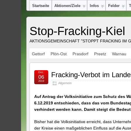
Startseite
Aktionen/Ziele
Infos
Felder
Stop-Fracking-Kiel
AKTIONSGEMEINSCHAFT "STOPPT FRACKING IM GR
Gettorf
Plön-Ost
Prasdorf
Preetz
Warnau
Dez.
Fracking-Verbot im Landes
06
2019
Allgemein
Auf Antrag der Volksinitiative zum Schutz des 
6.12.2019 entschieden, dass das vom Bundestag
verhindert werden kann. Damit steigt die Bede
Bisher hat die Volksinitiative erreicht, dass Unte
der Kreise einen maßgeblichen Einfluss auf die Aus