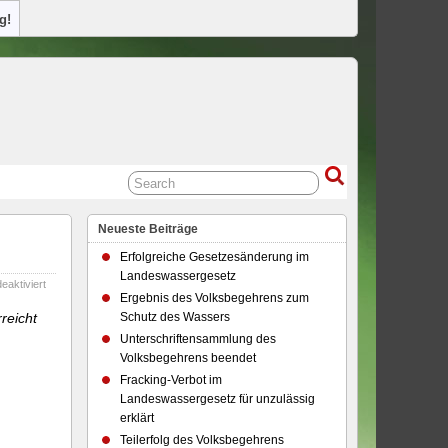
g!
Neueste Beiträge
Erfolgreiche Gesetzesänderung im
Landeswassergesetz
für
aktiviert
Ergebnis des Volksbegehrens zum
Erfolgreiche
Gesetzesänderung
reicht
Schutz des Wassers
im
Unterschriftensammlung des
Landeswassergesetz
Volksbegehrens beendet
Fracking-Verbot im
Landeswassergesetz für unzulässig
erklärt
Teilerfolg des Volksbegehrens