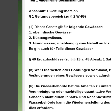
Teil 1 Allgemeine Bestimmungen
Abschnitt 1 Geltungsbereich
§ 1 Geltungsbereich (zu § 2 WHG)
(1) Dieses Gesetz gilt für
folgende Gewässer:
1. oberirdische Gewässer,
2. Küstengewässer,
3. Grundwasser, unabhängig vom Gehalt an lösl
Es gilt auch für Teile dieser Gewässer.
§ 40 Erdaufschlüsse (zu § § 13 a, 49 Absatz 1 S
(5) Wer Erdarbeiten oder Bohrungen vornimmt, is
Veränderungen eines Gewässers sowie dadurch 
(6) Die Wasserbehörde hat die Arbeiten zu unte
Verunreinigung oder nachteilige quantitative V
Schäden nicht durch Inhalts- und Nebenbestimm
Wasserbehörde kann die Wiederherstellung des
dies erfordern.