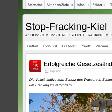
Startseite
Aktionen/Ziele
Infos
Felder
Stop-Fracking-Kiel
AKTIONSGEMEINSCHAFT "STOPPT FRACKING IM GR
Gettorf
Plön-Ost
Prasdorf
Preetz
Warnau
Sep.
Erfolgreiche Gesetzesän
15
2020
Allgemein
Die Volksinitiative zum Schutz des Wassers in Schl
um Fracking zu verhindern.