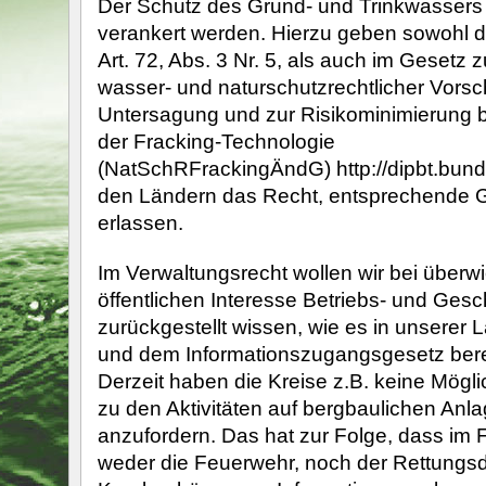
Der Schutz des Grund- und Trinkwassers s
verankert werden. Hierzu geben sowohl 
Art. 72, Abs. 3 Nr. 5, als auch im Gesetz
wasser- und naturschutzrechtlicher Vorsch
Untersagung und zur Risikominimierung b
der Fracking-Technologie
(NatSchRFrackingÄndG) http://dipbt.bun
den Ländern das Recht, entsprechende 
erlassen.
Im Verwaltungsrecht wollen wir bei über
öffentlichen Interesse Betriebs- und Ges
zurückgestellt wissen, wie es in unserer
und dem Informationszugangsgesetz bereit
Derzeit haben die Kreise z.B. keine Mögli
zu den Aktivitäten auf bergbaulichen Anl
anzufordern. Das hat zur Folge, dass im F
weder die Feuerwehr, noch der Rettungsdi