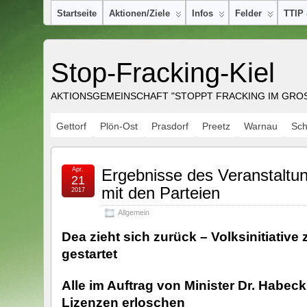
Startseite
Aktionen/Ziele
Infos
Felder
TTIP
Stop-Fracking-Kiel
AKTIONSGEMEINSCHAFT "STOPPT FRACKING IM GROSS
Gettorf
Plön-Ost
Prasdorf
Preetz
Warnau
Sc
Apr.
Ergebnisse des Veranstalt
21
mit den Parteien
2017
Allgemein
Dea zieht sich zurück – Volksinitiativ
gestartet
Alle im Auftrag von Minister Dr. Habe
Lizenzen erloschen