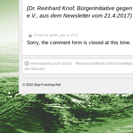
(Dr. Reinhard Knof, Bürgerinitiative geg
e.V., a
us dem Newsletter vom 21.4.2017)
Posted by
admin_uwe
at 19:51
Sorry, the comment form is closed at this time.
Veranstaltung zum Schutz
Wissenschaftlicher Dienst bestätigt 
des Wassers
© 2015
Stop-Fracking-Kiel