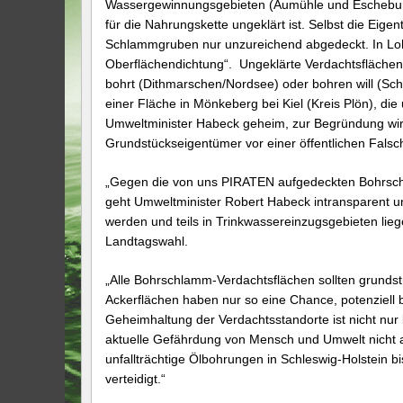
Wassergewinnungsgebieten (Aumühle und Escheburg).
für die Nahrungskette ungeklärt ist. Selbst die Eigen
Schlammgruben nur unzureichend abgedeckt. In Lohe
Oberflächendichtung“. Ungeklärte Verdachtsflächen
bohrt (Dithmarschen/Nordsee) oder bohren will (Sch
einer Fläche in Mönkeberg bei Kiel (Kreis Plön), die
Umweltminister Habeck geheim, zur Begründung wird
Grundstückseigentümer vor einer öffentlichen Fals
„Gegen die von uns PIRATEN aufgedeckten Bohrschla
geht Umweltminister Robert Habeck intransparent und
werden und teils in Trinkwassereinzugsgebieten liegen
Landtagswahl.
„Alle Bohrschlamm-Verdachtsflächen sollten grundst
Ackerflächen haben nur so eine Chance, potenziell 
Geheimhaltung der Verdachtsstandorte ist nicht nur
aktuelle Gefährdung von Mensch und Umwelt nicht a
unfallträchtige Ölbohrungen in Schleswig-Holstein bi
verteidigt.“