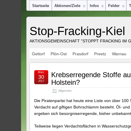
Startseite
Aktionen/Ziele
Infos
Felder
Stop-Fracking-Kiel
AKTIONSGEMEINSCHAFT "STOPPT FRACKING IM GR
Gettorf
Plön-Ost
Prasdorf
Preetz
Warnau
März
Krebserregende Stoffe au
30
Holstein?
2017
Allgemein
Die Piratenpartei hat heute eine Liste von über 100 
Verdacht auf giftigen Bohrschlamm besteht. Öl- und
ergeben sich besorgniserregende, bisher unbekannt
Teilweise liegen Verdachtsflächen in Wasserschutz