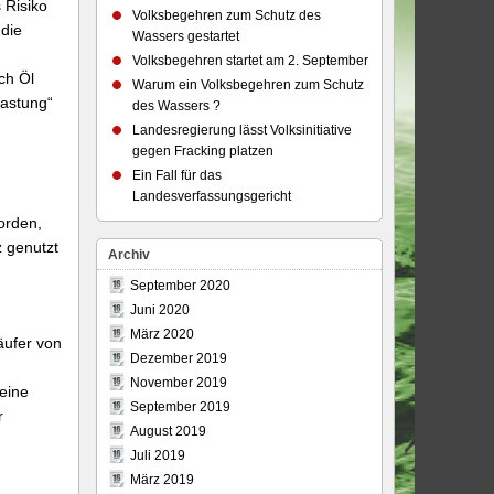
 Risiko
Volksbegehren zum Schutz des
 die
Wassers gestartet
Volksbegehren startet am 2. September
ch Öl
Warum ein Volksbegehren zum Schutz
lastung“
des Wassers ?
Landesregierung lässt Volksinitiative
gegen Fracking platzen
Ein Fall für das
Landesverfassungsgericht
orden,
z genutzt
Archiv
September 2020
Juni 2020
März 2020
äufer von
Dezember 2019
November 2019
eine
September 2019
r
August 2019
Juli 2019
März 2019