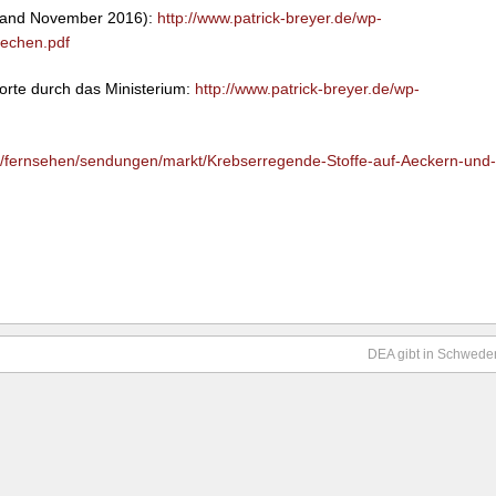
(Stand November 2016):
http://www.patrick-breyer.de/wp-
aechen.pdf
rte durch das Ministerium:
http://www.patrick-breyer.de/wp-
e/fernsehen/sendungen/markt/Krebserregende-Stoffe-auf-Aeckern-und-
DEA gibt in Schwede