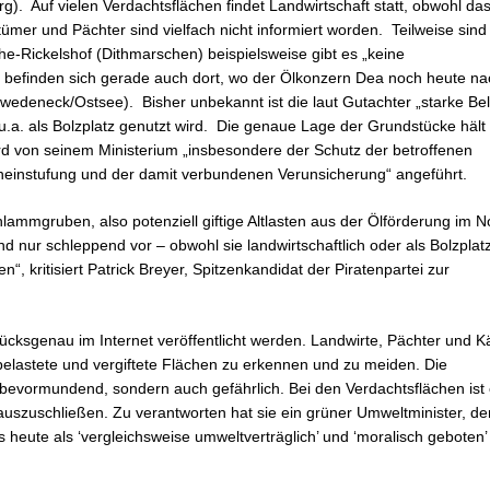
 Auf vielen Verdachtsflächen findet Landwirtschaft statt, obwohl das
tümer und Pächter sind vielfach nicht informiert worden. Teilweise sind
-Rickelshof (Dithmarschen) beispielsweise gibt es „keine
 befinden sich gerade auch dort, wo der Ölkonzern Dea noch heute na
wedeneck/Ostsee). Bisher unbekannt ist die laut Gutachter „starke Be
 u.a. als Bolzplatz genutzt wird. Die genaue Lage der Grundstücke hält
 von seinem Ministerium „insbesondere der Schutz der betroffenen
cheinstufung und der damit verbundenen Verunsicherung“ angeführt.
mmgruben, also potenziell giftige Altlasten aus der Ölförderung im N
 nur schleppend vor – obwohl sie landwirtschaftlich oder als Bolzplat
“, kritisiert Patrick Breyer, Spitzenkandidat der Piratenpartei zur
ücksgenau im Internet veröffentlicht werden. Landwirte, Pächter und K
belastete und vergiftete Flächen zu erkennen und zu meiden. Die
 bevormundend, sondern auch gefährlich. Bei den Verdachtsflächen ist 
uszuschließen. Zu verantworten hat sie ein grüner Umweltminister, de
s heute als ‘vergleichsweise umweltverträglich’ und ‘moralisch geboten’