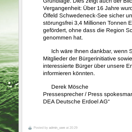
Grundlage. Dies zeigt auch der Blic
Vergangenheit: Über 16 Jahre wu
Ölfeld Schwedeneck-See sicher u
störungsfrei 3,4 Millionen Tonnen E
gefördert, ohne dass die Region 
genommen hat.
Ich wäre Ihnen dankbar, wenn S
Mitglieder der Bürgerinitiative sowi
interessierte Bürger über unsere 
informieren könnten.
Derek Mösche
Pressesprecher / Press spokesma
DEA Deutsche Erdoel AG“
Posted by
admin_uwe
at 20:29