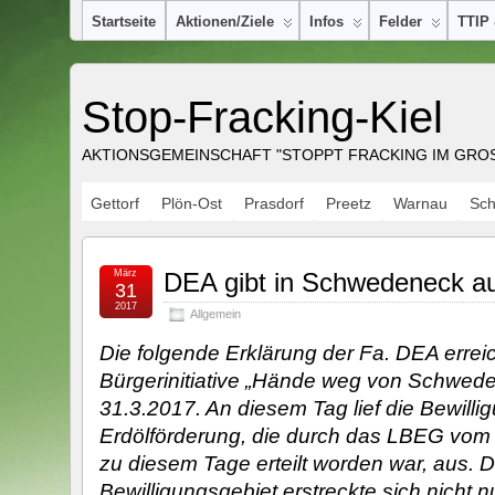
Startseite
Aktionen/Ziele
Infos
Felder
TTIP
Stop-Fracking-Kiel
AKTIONSGEMEINSCHAFT "STOPPT FRACKING IM GROSS
Gettorf
Plön-Ost
Prasdorf
Preetz
Warnau
Sc
März
DEA gibt in Schwedeneck au
31
2017
Allgemein
Die folgende Erklärung der Fa. DEA erreic
Bürgerinitiative „Hände weg von Schwed
31.3.2017. An diesem Tag lief die Bewillig
Erdölförderung, die durch das LBEG vom 
zu diesem Tage erteilt worden war, aus. 
Bewilligungsgebiet erstreckte sich nicht n